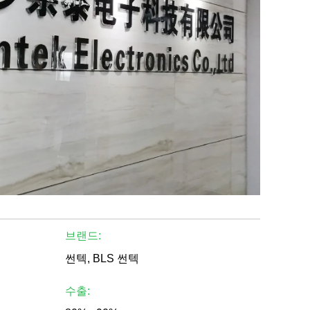
브랜드:
썬텍, BLS 썬텍
수출: