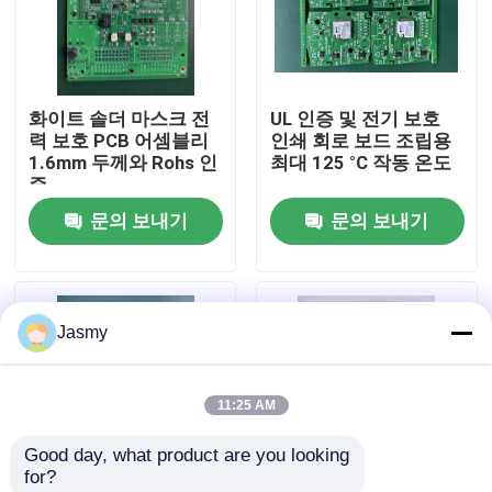
공장 투어
화이트 솔더 마스크 전
UL 인증 및 전기 보호
품질 관리
력 보호 PCB 어셈블리
인쇄 회로 보드 조립용
1.6mm 두께와 Rohs 인
최대 125 °C 작동 온도
증
연락처
문의 보내기
문의 보내기
뉴스
Jasmy
모든 케이스
11:25 AM
견적 요청
Good day, what product are you looking 
for?
ems 피크바