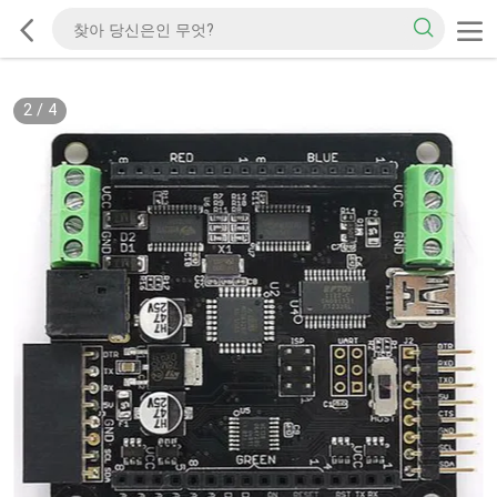
2
/
4