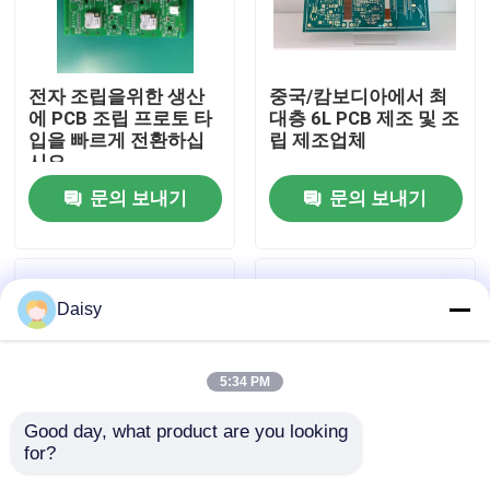
공장 투어
전자 조립을위한 생산
중국/캄보디아에서 최
에 PCB 조립 프로토 타
대층 6L PCB 제조 및 조
품질 관리
입을 빠르게 전환하십
립 제조업체
시오
문의 보내기
문의 보내기
연락처
뉴스
Daisy
모든 케이스
5:34 PM
견적 요청
Good day, what product are you looking 
for?
ems 피크바
IPC 클래스 2 또는 3 품
다층 높은 Tg FR4 PCB