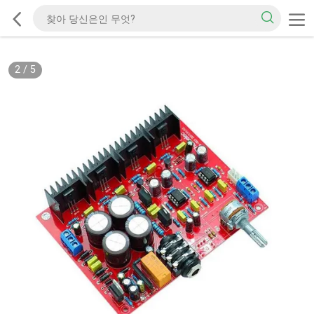
2
/
5