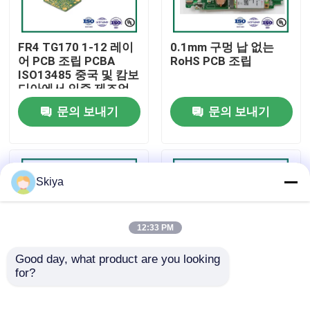
공장 투어
FR4 TG170 1-12 레이
0.1mm 구멍 납 없는
어 PCB 조립 PCBA
RoHS PCB 조립
ISO13485 중국 및 캄보
품질 관리
디아에서 인증 제조업
체
문의 보내기
문의 보내기
연락처
뉴스
Skiya
모든 케이스
12:33 PM
견적 요청
Good day, what product are you looking 
for?
30L 최대 계층 다층
ISO 인증 6.0mm 최대
ems 피크바
PCB 조립
보드 두께 PCB 조립