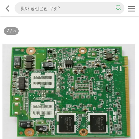
2
/
5