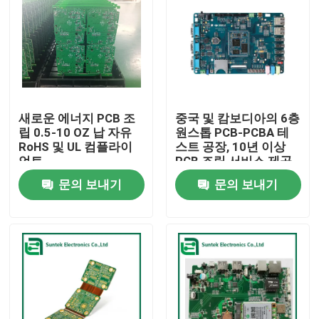
새로운 에너지 PCB 조
중국 및 캄보디아의 6층
립 0.5-10 OZ 납 자유
원스톱 PCB-PCBA 테
RoHS 및 UL 컴플라이
스트 공장, 10년 이상
언트
PCB 조립 서비스 제공
문의 보내기
문의 보내기
홈
제품 소개
회사 소개