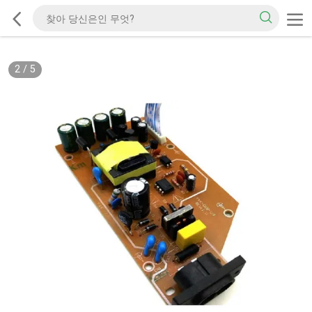
2
/
5