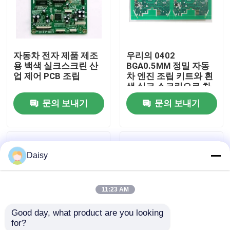
공장 투어
자동차 전자 제품 제조
우리의 0402
품질 관리
용 백색 실크스크린 산
BGA0.5MM 정밀 자동
업 제어 PCB 조립
차 엔진 조립 키트와 흰
색 실크 스크린으로 차
연락처
량을 업그레이드
문의 보내기
문의 보내기
뉴스
Daisy
모든 케이스
11:23 AM
견적 요청
Good day, what product are you looking 
for?
ems 피크바