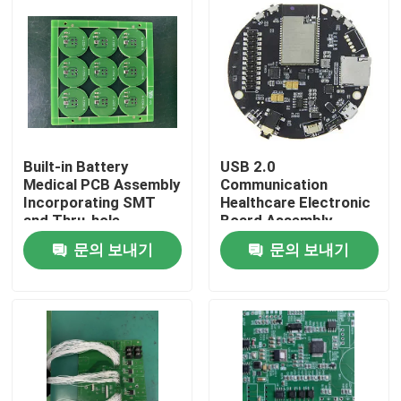
Built-in Battery
USB 2.0
Medical PCB Assembly
Communication
Incorporating SMT
Healthcare Electronic
and Thru-hole
Board Assembly
Assembly Details Plus
Assembled with ISO
문의 보내기
문의 보내기
USB 2.0
SMT and DIP Lines
Communication for
Ensuring Medical
홈
Medical Equipment
Device Electronic
제품 소개
회사 소개