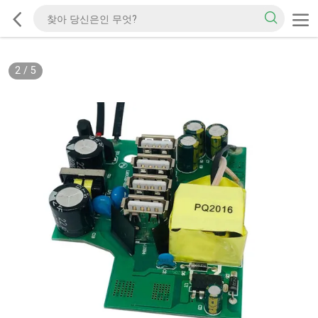
2
/
5