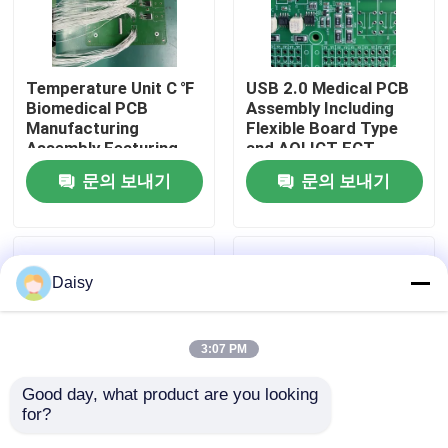
공장 투어
Temperature Unit C ℉
USB 2.0 Medical PCB
Biomedical PCB
Assembly Including
품질 관리
Manufacturing
Flexible Board Type
Assembly Featuring
and AOI ICT FCT
Black Silkscreen Color
Testing for Medical
문의 보내기
문의 보내기
연락처
Ensuring Precision
Electronics
and Durability
Applications
뉴스
Daisy
모든 케이스
3:07 PM
견적 요청
Good day, what product are you looking 
for?
ems 피크바
Board Thickness
Finished Board