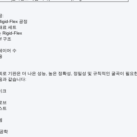
공:
gid-Flex 공정
재료 세트
Rigid-Flex
af 구조
 레이어 수
용
회로 기판은 더 나은 성능, 높은 정확성, 정밀성 및 규칙적인 굴곡이 필요
음과 같습니다:
이크
로브
스트
템
 공학