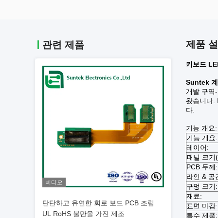
제품 
관련 제품
키보드 LE
Suntek 
개발 구역-
왔습니다. 
다.
기능 개요:
기능 개요:
레이어:
패널 크기(
PCB 두께:
라인 & 공
비디오
구멍 크기:
재료:
단단하고 유연한 회로 보드 PCB 조립
표면 마감:
UL RoHS 불만을 가진 제조
특수 제품: