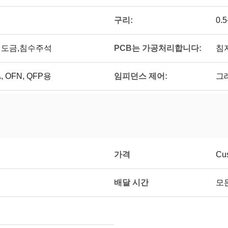
구리:
0.5
PCB는 가공처리합니다:
,경질도금,침수주석
침
임피던스 제어:
 OFN, QFP용
그
가격
Cus
배달 시간
모든