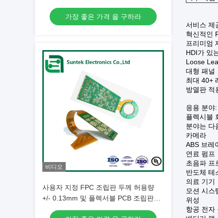
가장 좋은 가격 을 구하라
서비스 제
혁신적인 Ri
프리미엄 
HDI가 있는 
Loose Le
대형 패널
최대 40+
방열판 적
응용 분야:
플렉시블 
분야는 다
카메라
ABS 브레
연료 펌프
초음파 프
비디오
반도체 테
의료 기기
사용자 지정 FPC 조립판 두께 허용량
모션 시스
+/- 0.13mm 및 플렉서블 PCB 조립판의
위성
0.2mm-6.00mm의 마무리 보드 두께
항공 전자