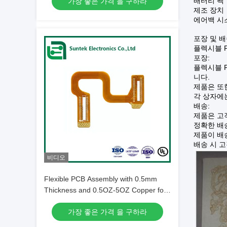
배터리 팩
가장 좋은 가격 을 구하라
제조 장치
에어백 시
포장 및 배
플렉시블 P
포장:
플렉시블 
니다.
제품은 또
각 상자에는
배송:
제품은 고
정확한 배
제품이 배
배송 시 
비디오
Flexible PCB Assembly with 0.5mm
Thickness and 0.5OZ-5OZ Copper for
High Power Output Applications
가장 좋은 가격 을 구하라