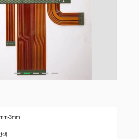
4mm-3mm
얀색