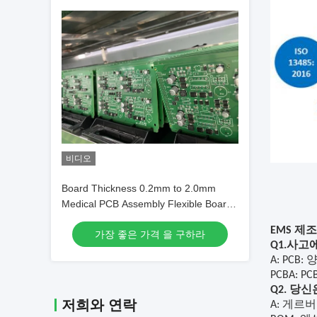
비디오
Board Thickness 0.2mm to 2.0mm
Medical PCB Assembly Flexible Board
Type Precision Medical Electronics
EMS 제
가장 좋은 가격 을 구하라
Assembly Services
Q1.사고
A: PCB
PCBA: P
Q2. 당
저희와 연락
A: 게르버