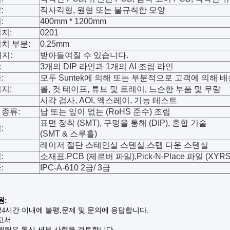
:
직사각형, 원형 또는 불규칙한 모양
:
400mm * 1200mm
지:
0201
치 부분:
0.25mm
키지:
받아들여질 수 있습니다.
:
3개의 DIP 라인과 1개의 AI 조립 라인
:
모두 Suntek에 의해 또는 부분적으로 고객에 의해 
지:
롤, 컷 테이프, 튜브 및 트레이, 느슨한 부품 및 무량
시각 검사, AOI, 엑스레이, 기능 테스트
종류:
납 또는 잎이 없는 (RoHS 준수) 조립
표면 장착 (SMT), 구멍을 통해 (DIP), 혼합 기술
:
(SMT & 스루홀)
레이저 절단 스테인실 스텐실,스텝 다운 스텐실
:
소재표,PCB (제르버 파일),Pick-N-Place 파일 (XYRS
:
IPC-A-610 2급/ 3급
원:
 24시간 이내에 불평,문제 및 문의에 응답합니다.
보고서
지원팀은 통신 세부 사항을 검토합니다.