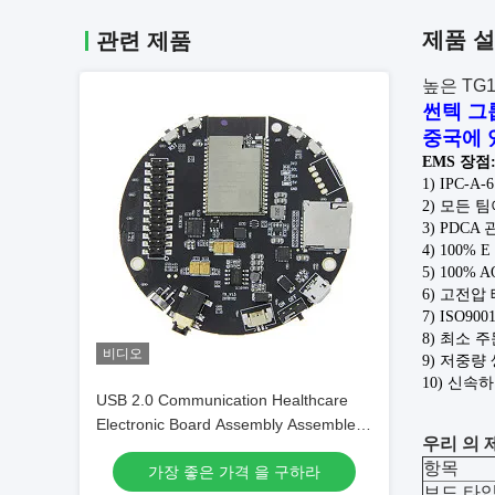
제품 
관련 제품
높은 TG1
썬텍 그
중국에 
EMS 장점
1) IPC-
2) 모든 
3) PDCA
4) 100%
5) 100%
6) 고전압
7) ISO900
8) 최소 
비디오
9) 저중량
10) 신속
USB 2.0 Communication Healthcare
Electronic Board Assembly Assembled
우리 의 
with ISO SMT and DIP Lines Ensuring
항목
가장 좋은 가격 을 구하라
Medical Device Electronic
보드 타입