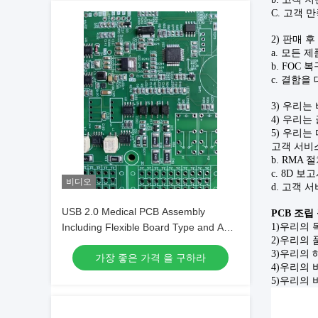
C. 고객 
2) 판매 후
a.
모든 제
b. FOC 복
c. 결함을
3) 우리는
4) 우리
5) 우리는
고객 서비
b. RMA 
c.
8D 보
비디오
d.
고객 서
USB 2.0 Medical PCB Assembly
PCB 조립
Including Flexible Board Type and AOI
1)
우리의 
2)
우리의 
ICT FCT Testing for Medical
3)
우리의 
가장 좋은 가격 을 구하라
Electronics Applications
4)
우리의 
5)
우리의 비