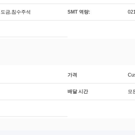
SMT 역량:
,경질도금,침수주석
02
가격
Cus
배달 시간
모든