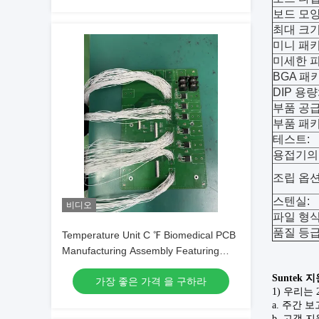
보드 모양
최대 크기
미니 패키
미세한 피
BGA 패
DIP 용량
부품 공급
부품 패키
테스트:
용접기의 
조립 옵션
스텐실:
비디오
파일 형식
품질 등급
Temperature Unit C ℉ Biomedical PCB
Manufacturing Assembly Featuring
Black Silkscreen Color Ensuring
Suntek 지
가장 좋은 가격 을 구하라
Precision and Durability
1) 우리는
a. 주간 
b. 고객 