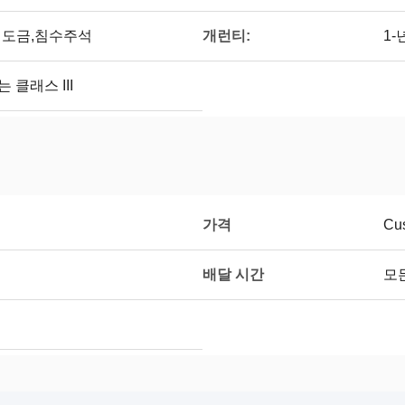
개런티:
,경질도금,침수주석
1-
는 클래스 III
가격
Cus
배달 시간
모든