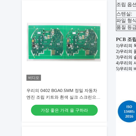
조립 옵션
스텐실:
파일 형식
품질 등급
PCB 조
1)
우리의 목
2)
우리의 
3)
우리의 솔
4)
우리의 
5)
우리의 비
비디오
우리의 0402 BGA0.5MM 정밀 자동차
엔진 조립 키트와 흰색 실크 스크린으로
차량을 업그레이드
가장 좋은 가격 을 구하라