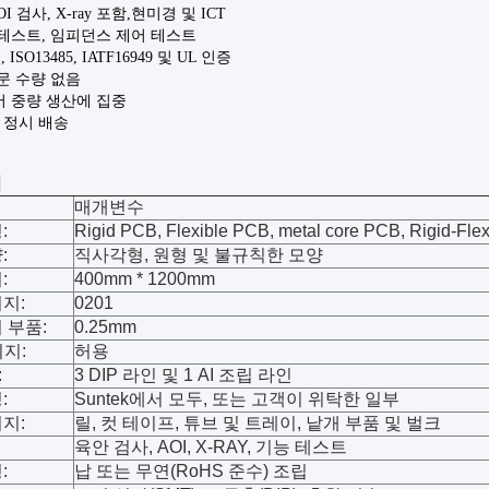
AOI 검사, X-ray 포함
,
현미경 및 ICT
 테스트, 임피던스 제어 테스트
1, ISO13485, IATF16949 및 UL 인증
주문 수량 없음
서 중량 생산에 집중
고 정시 배송
력
매개변수
:
Rigid PCB, Flexible PCB, metal core PCB, Rigid-Fl
:
직사각형, 원형 및 불규칙한 모양
:
400mm * 1200mm
지:
0201
 부품:
0.25mm
키지:
허용
:
3 DIP 라인 및 1 AI 조립 라인
:
Suntek에서 모두, 또는 고객이 위탁한 일부
지:
릴, 컷 테이프, 튜브 및 트레이, 낱개 부품 및 벌크
육안 검사, AOI, X-RAY, 기능 테스트
:
납 또는 무연(RoHS 준수) 조립