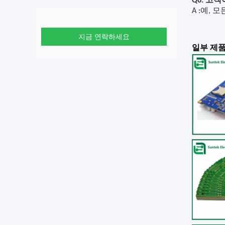
Q6. 고
A
:
예,
모
지금 연락하세요
일부 제품