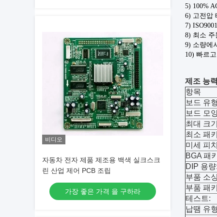
5) 100% 
6) 고전압
7) ISO900
8) 최소 
9) 소량에
10) 빠르
제조 능
항목
보드 유형
보드 모양
최대 크기
최소 패키
비디오
미세 피치
BGA 패
자동차 전자 제품 제조용 백색 실크스크
DIP 용량
린 산업 제어 PCB 조립
부품 소싱
부품 패키
가장 좋은 가격 을 구하라
테스트:
납땜 유형