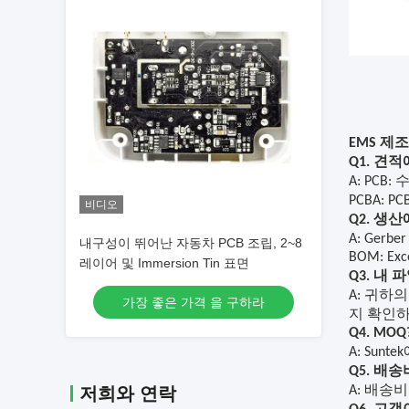
EMS 제
Q1. 견
A: PCB
PCBA: P
비디오
Q2. 생
A: Gerbe
내구성이 뛰어난 자동차 PCB 조립, 2~8
BOM: Exce
레이어 및 Immersion Tin 표면
Q3. 내
A: 귀하
가장 좋은 가격 을 구하라
지 확인하
Q4. MOQ
A:
Suntek
Q5. 배송
저희와 연락
A: 배송