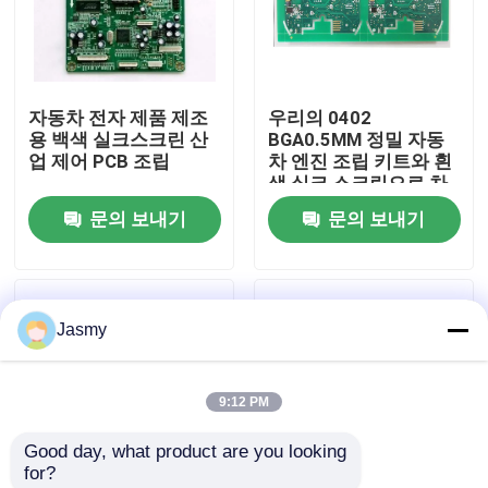
공장 투어
자동차 전자 제품 제조
우리의 0402
품질 관리
용 백색 실크스크린 산
BGA0.5MM 정밀 자동
업 제어 PCB 조립
차 엔진 조립 키트와 흰
색 실크 스크린으로 차
연락처
량을 업그레이드
문의 보내기
문의 보내기
뉴스
Jasmy
모든 케이스
9:12 PM
견적 요청
Good day, what product are you looking 
for?
ems 피크바