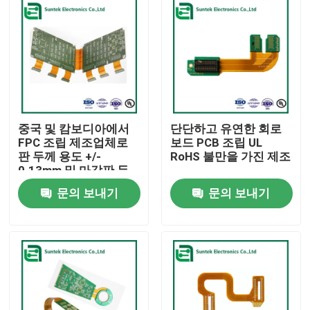
중국 및 캄보디아에서
단단하고 유연한 회로
FPC 조립 제조업체로
보드 PCB 조립 UL
판 두께 용도 +/-
RoHS 불만을 가진 제조
0.13mm 및 마감판 두
께 0.2mm-6.00mm
문의 보내기
문의 보내기
홈
제품 소개
회사 소개