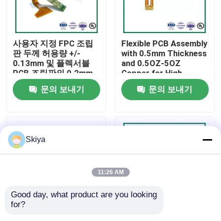
공장 투어
사용자 지정 FPC 조립
Flexible PCB Assembly
판 두께 허용량 +/-
with 0.5mm Thickness
품질 관리
0.13mm 및 플렉서블
and 0.5OZ-5OZ
PCB 조립판의 0.2mm-
Copper for High
6.00mm의 마무리 보드
Power Output
문의 보내기
문의 보내기
연락처
두께
Applications
뉴스
Skiya
모든 케이스
11:26 AM
견적 요청
Good day, what product are you looking 
for?
ems 피크바
중국 캄보디아 Suntek
Double Layer Flexible