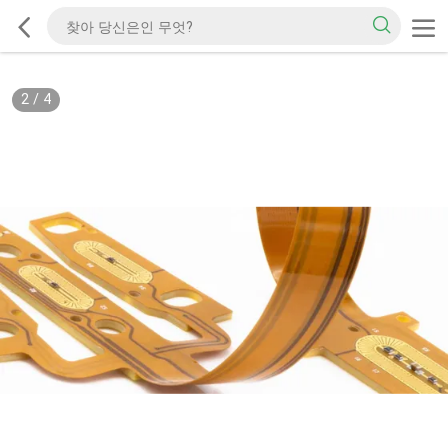
2
/
4