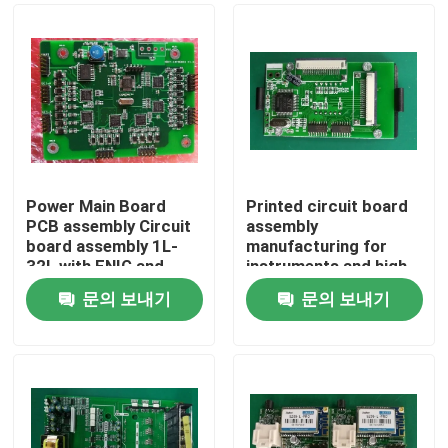
Power Main Board
Printed circuit board
PCB assembly Circuit
assembly
board assembly 1L-
manufacturing for
32L with ENIG and
instruments and high-
Hard Gold
precision eqipments
문의 보내기
문의 보내기
2-year Quality
홈
gurantee
제품 소개
회사 소개