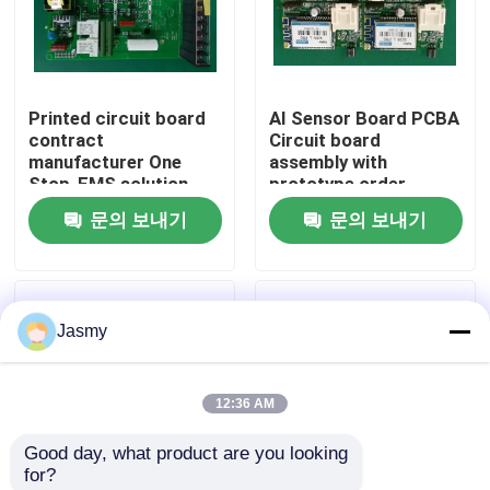
공장 투어
Printed circuit board
AI Sensor Board PCBA
품질 관리
contract
Circuit board
manufacturer One
assembly with
Stop-EMS solution
prototype order
연락처
Components sourcing
acceptable
문의 보내기
문의 보내기
and PCB assembly
뉴스
Jasmy
모든 케이스
12:36 AM
견적 요청
Good day, what product are you looking 
for?
ems 피크바