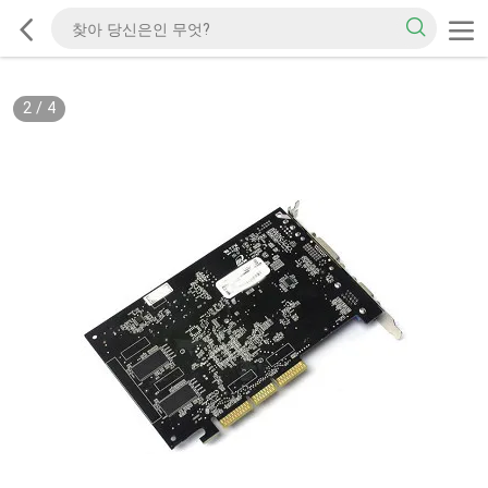
2
/
4