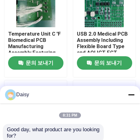
공장 투어
Temperature Unit C ℉
USB 2.0 Medical PCB
품질 관리
Biomedical PCB
Assembly Including
Manufacturing
Flexible Board Type
Assembly Featuring
and AOI ICT FCT
연락처
Black Silkscreen Color
Testing for Medical
문의 보내기
문의 보내기
Ensuring Precision
Electronics
and Durability
Applications
뉴스
Daisy
모든 케이스
8:31 PM
견적 요청
Good day, what product are you looking 
for?
ems 피크바