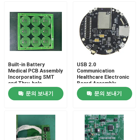
Built-in Battery
USB 2.0
Medical PCB Assembly
Communication
Incorporating SMT
Healthcare Electronic
and Thru-hole
Board Assembly
Assembly Details Plus
Assembled with ISO
문의 보내기
문의 보내기
USB 2.0
SMT and DIP Lines
홈
Communication for
Ensuring Medical
Medical Equipment
Device Electronic
제품 소개
회사 소개