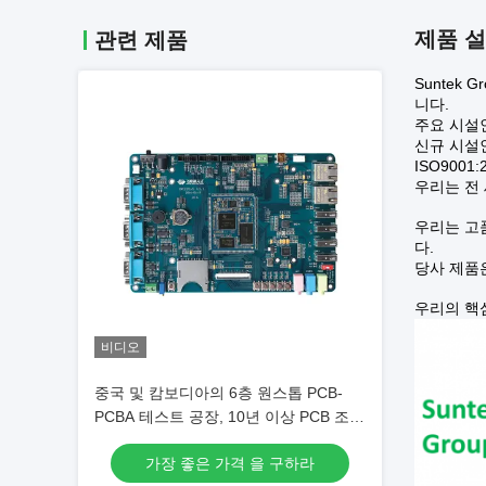
제품 
관련 제품
Suntek
니다.
주요 시설인 
신규 시설인 
ISO9001:
우리는 전
우리는 고품
다.
당사 제품은
우리의 핵
비디오
중국 및 캄보디아의 6층 원스톱 PCB-
PCBA 테스트 공장, 10년 이상 PCB 조립
서비스 제공
가장 좋은 가격 을 구하라