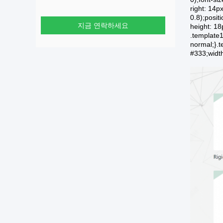
right: 14px
0.8);posit
지금 연락하세요
height: 18
.template1
normal;}.t
#333;width