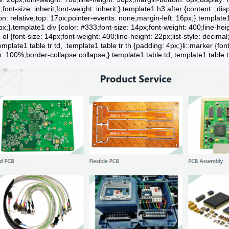
;font-size: inherit;font-weight: inherit;}.template1 h3:after {content: ;di
ion: relative;top: 17px;pointer-events: none;margin-left: 16px;}.template1
px;}.template1 div {color: #333;font-size: 14px;font-weight: 400;line-he
 ol {font-size: 14px;font-weight: 400;line-height: 22px;list-style: decimal
emplate1 table tr td, .template1 table tr th {padding: 4px;}li::marker {fo
: 100%;border-collapse:collapse;}.template1 table td,.template1 table t