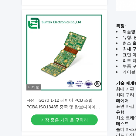
특징:
제품명:
유형: 
최소 홀
최대 구
표면 마감
리드 타
부품 
케이블
기술 매개
비디오
최대 기판
최대 구리
FR4 TG170 1-12 레이어 PCB 조립
레이어
표면 마감
PCBA ISO13485 중국 및 캄보디아에서
유형
인증 제조업체
최소 트레
가장 좋은 가격 을 구하라
테스트
솔더 마스
리드 타임