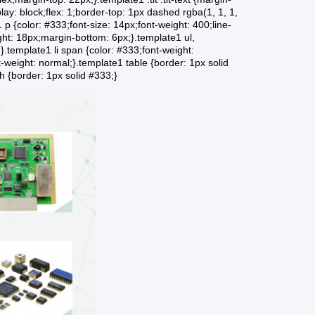
splay: block;flex: 1;border-top: 1px dashed rgba(1, 1, 1,
 p {color: #333;font-size: 14px;font-weight: 400;line-
ight: 18px;margin-bottom: 6px;}.template1 ul,
;}.template1 li span {color: #333;font-weight:
nt-weight: normal;}.template1 table {border: 1px solid
h {border: 1px solid #333;}