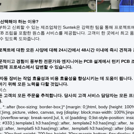
을 선택해야 하는 이유?
하고 신뢰할 수 있는 제조업체인 Suntek은 강력한 팀을 통해 프로젝트에
PCB 조립을 포함한 원스톱 서비스를 제공합니다. 고객이 한 곳에서 최고
 수 있도록 도와줍니다.
로젝트에 대한 모든 사양에 대해 24시간에서 48시간 이내에 즉시 견적과
문적이고 경험이 풍부한 전문가와 엔지니어는 PCB 설계에서 턴키 PCB 
 전체 프로세스에서 답변할 수 있습니다.
 자동 장비는 작업 효율성과 비용 효율성을 향상시키는 데 도움이 됩니다.
하기 위해 모든 노력을 다할 것입니다.
비스
든 고객의 모든 주문을 추적합니다. 당사의 고객 서비스 담당자는 모든 
.
re, *::after {box-sizing: border-box;}* {margin: 0;}html, body {height: 10
d;}img, picture, video, canvas, svg {display: block;max-width: 100%;}input,
 {overflow-wrap: break-word;}ul, li, ol {padding: 0;list-style-position: 
: #333;}.template1 h3:has(img)::after, .template2 h3:has(img)::after, .t
)::after, .templat5 h3:has(img)::after, .templat6 h3:has(img)::after {disp
ze: 20px;font-weight: 700;line-height: 30px;margin-bottom: 6px;display: fl