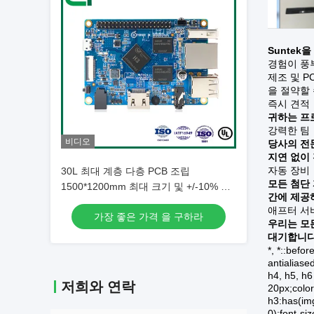
Suntek
경험이 풍부
제조 및 
을 절약할
즉시 견적
귀하는 프
강력한 팀
비디오
당사의 전
지연 없이
자동 장비
30L 최대 계층 다층 PCB 조립
모든 첨단
1500*1200mm 최대 크기 및 +/-10% 임
간에 제공
페던스 제어
애프터 서
가장 좋은 가격 을 구하라
우리는 모
대기합니다
*, *::befo
antialiase
h4, h5, h6
저희와 연락
20px;color
h3:has(img
0);font-si