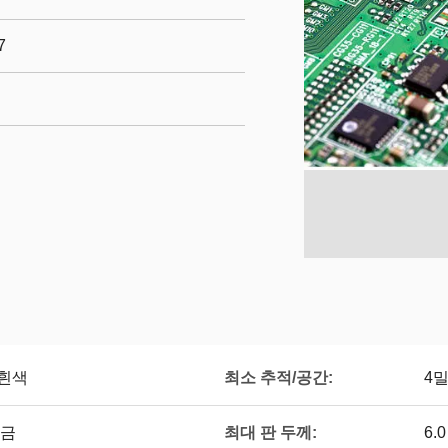
7
최소 추적/공간:
 흰색
4밀
최대 판 두께:
 금
6.