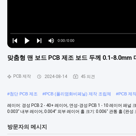
Loaded
:
0%
0:00
/
0:00
Play
Play
Play
Mute
Current
Duration
next
next
맞춤형 맨 보드 PCB 제조 보드 두께 0.1-8.0mm 
Time
PCB 제작
2024-08-14
45 의견
#
첨단 PCB 제조
#
PCB (폴리염화비페닐) 제작 조립체
#
PCB 제
레이어: 경성 PCB 2 - 40+ 레이어, 연성-경성 PCB 1 - 10 레이어 패널 크기(최대
0.003" 내부 레이어; 0.004" 외부 레이어 홀 크기: 0.006" 관통 홀 (완성 크기)
방문자의 메시지