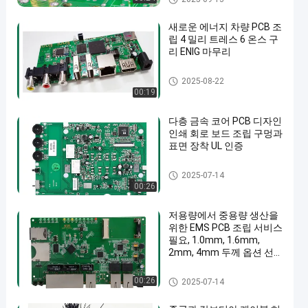
새로운 에너지 차량 PCB 조
립 4 밀리 트레스 6 온스 구
리 ENIG 마무리
새로운 에너지 PCB 조립
2025-08-22
00:19
en
다층 금속 코어 PCB 디자인
인쇄 회로 보드 조립 구멍과
표면 장착 UL 인증
PCB 제작
2025-07-14
00:26
저용량에서 중용량 생산을
위한 EMS PCB 조립 서비스
필요, 1.0mm, 1.6mm,
2mm, 4mm 두께 옵션 선
택 가능
ems 피크바
00:26
2025-07-14