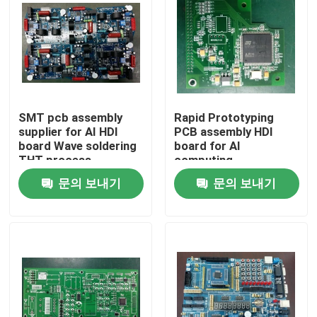
SMT pcb assembly
Rapid Prototyping
supplier for AI HDI
PCB assembly HDI
board Wave soldering
board for AI
THT process
computing
문의 보내기
문의 보내기
홈
제품 소개
회사 소개