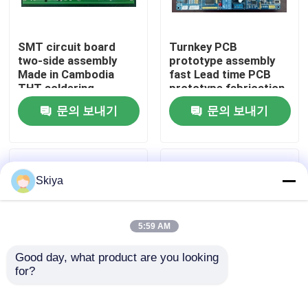
공장 투어
SMT circuit board
Turnkey PCB
two-side assembly
prototype assembly
Made in Cambodia
fast Lead time PCB
품질 관리
THT soldering
prototype fabrication
문의 보내기
문의 보내기
연락처
뉴스
Skiya
모든 케이스
5:59 AM
견적 요청
Good day, what product are you looking 
for?
회로판 제조 회사 PCB
주문 PCB 제조자 불규
ems 피크바
판 제조 LCD 센서와 함
칙한 모양과 ENIG의 빠