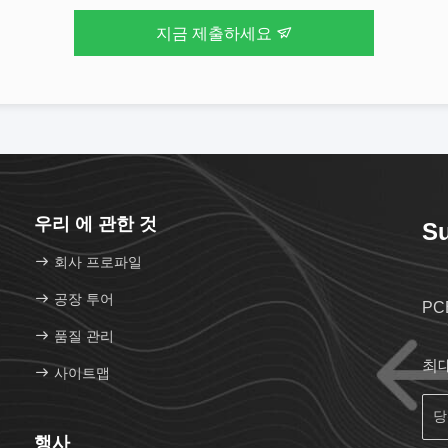
지금 제출하세요
우리 에 관한 것
Su
회사 프로파일
공장 투어
PC
품질 관리
최
사이트맵
행사