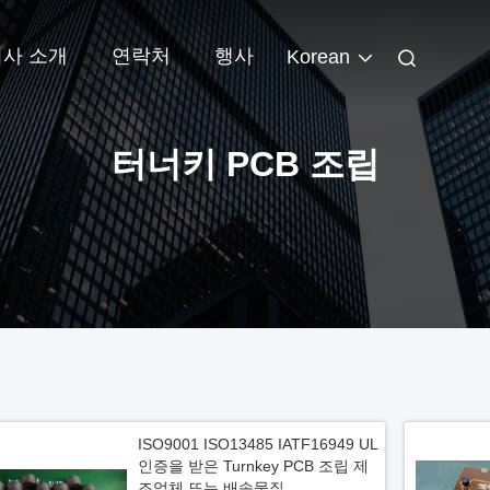
회사 소개
연락처
행사
Korean
터너키 PCB 조립
ISO9001 ISO13485 IATF16949 UL
인증을 받은 Turnkey PCB 조립 제
조업체 또는 배송물질