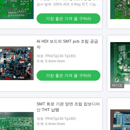
3 허용
검사 범위: 100% AOI, X-Ray, ICT, 기능 테
스트
가장 좋은 가격 을 구하라
AI HDI 보드의 SMT pcb 조립 공급
자
재료: FR4(Tg130-Tg180)
두께: 0.4mm-5mm
가장 좋은 가격 을 구하라
비디오
SMT 회로 기판 양면 조립 캄보디아
산 THT 납땜
재료: FR4(Tg130-Tg180)
두께: 0.4mm-5mm