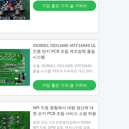
가장 좋은 가격 을 구하라
ISO9001 ISO13485 IATF16949 UL
인증 턴키 PCB 조립 제조업체 품질
시스템
인증: ISO9001, ISO13485, IATF16949,
UL E476377
품질 시스템: PDCA 지속적인 개선 관리
가장 좋은 가격 을 구하라
NPI 지원 원형에서 대량 생산에 대
한 손키 PCB 조립 서비스 소량 허용
공장 규모: 1개 프로토타입에서 50000개
이상의 대량 생산 가능
NPI 지원: DFM 검토, 엔지니어링 검증, 파