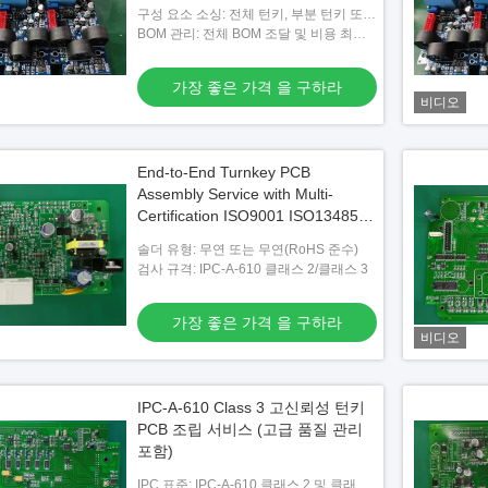
구성 요소 소싱: 전체 턴키, 부분 턴키 또는
위탁
BOM 관리: 전체 BOM 조달 및 비용 최적
화
가장 좋은 가격 을 구하라
비디오
End-to-End Turnkey PCB
Assembly Service with Multi-
Certification ISO9001 ISO13485
IATF16949 Factory
솔더 유형: 무연 또는 무연(RoHS 준수)
검사 규격: IPC-A-610 클래스 2/클래스 3
가장 좋은 가격 을 구하라
비디오
IPC-A-610 Class 3 고신뢰성 턴키
PCB 조립 서비스 (고급 품질 관리
포함)
IPC 표준: IPC-A-610 클래스 2 및 클래스