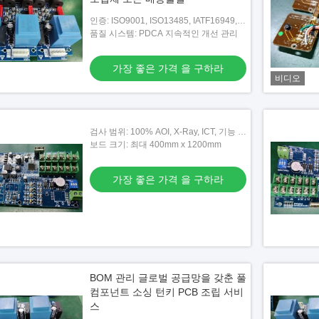
인증: ISO9001, ISO13485, IATF16949,
UL E476377
품질 시스템: PDCA 지속적인 개선 관리
가장 좋은 가격 을 구하라
비디오
검사 범위: 100% AOI, X-Ray, ICT, 기능 테
스트
보드 크기: 최대 400mm x 1200mm
가장 좋은 가격 을 구하라
BOM 관리 글로벌 공급망을 갖춘 풀
컴포넌트 소싱 턴키 PCB 조립 서비
스