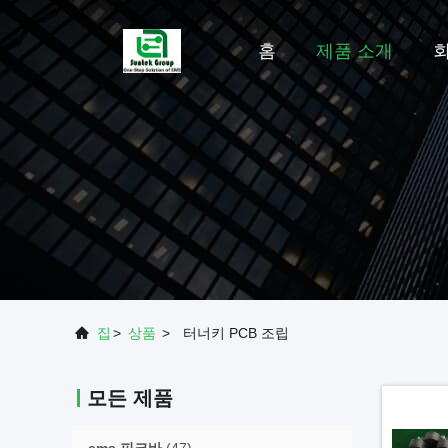
홈
제품 소개
집
>
상품
>
터너키 PCB 조립
모든 제품