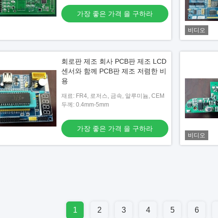
가장 좋은 가격 을 구하라
비디오
회로판 제조 회사 PCB판 제조 LCD
센서와 함께 PCB판 제조 저렴한 비
용
재료: FR4, 로저스, 금속, 알루미늄, CEM
두께: 0.4mm-5mm
가장 좋은 가격 을 구하라
비디오
1
2
3
4
5
6