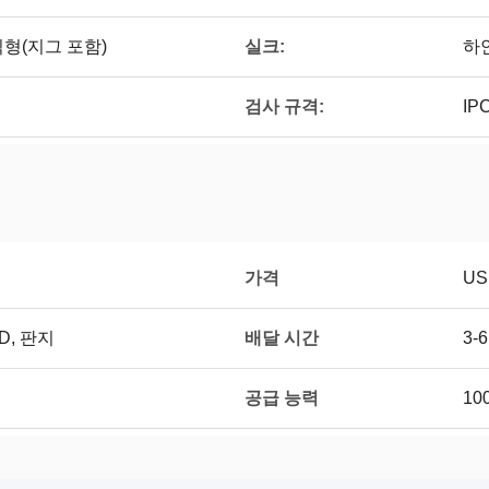
칙형(지그 포함)
실크:
하
검사 규격:
IP
가격
US
D, 판지
배달 시간
3-
공급 능력
10