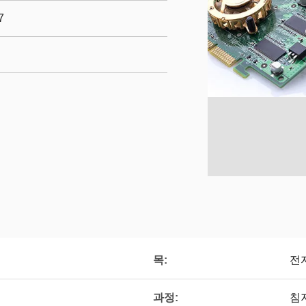
7
목:
전
과정:
침지