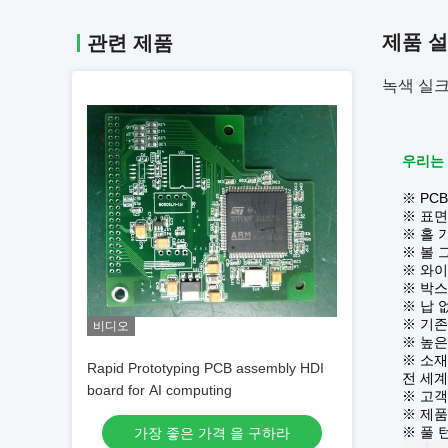
제품 
관련 제품
녹색 실크 턴
우리는 
※ PCB
※ 표면
※ 홀 기
※ 볼 
※ 와이
※ 박스
※ 납 없
※ 기존
비디오
※ 높은
※ 소재
Rapid Prototyping PCB assembly HDI
전 세계
board for AI computing
※ 고
※ 제품
※ 풀 
가장 좋은 가격 을 구하라