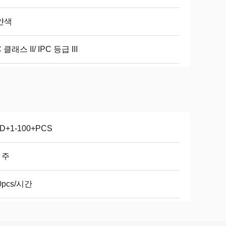
얀색
C 클래스 II/ IPC 등급 III
D+1-100+PCS
6 주
0pcs/시간