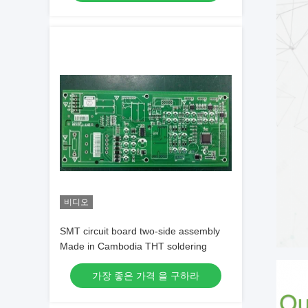
비디오
SMT circuit board two-side assembly
Made in Cambodia THT soldering
가장 좋은 가격 을 구하라