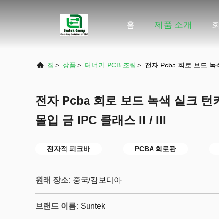
홈
제품 소개
집
>
상품
>
터너키 PCB 조립
>
전자 Pcba 회로 보드 녹색 
전자 Pcba 회로 보드 녹색 실크 턴키 
몰입 금 IPC 클래스 II / III
전자적 피크바
PCBA 회로판
원래 장소:
중국/캄보디아
브랜드 이름:
Suntek