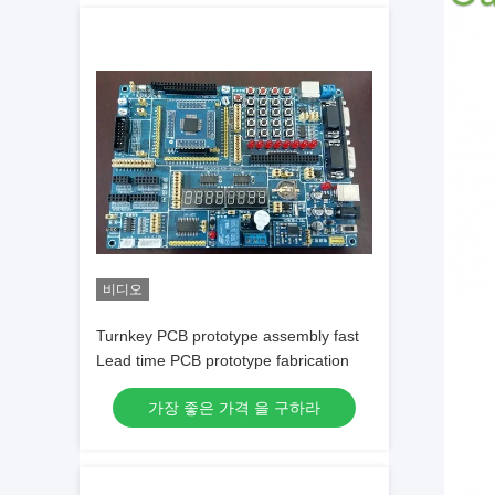
비디오
Turnkey PCB prototype assembly fast
Lead time PCB prototype fabrication
가장 좋은 가격 을 구하라