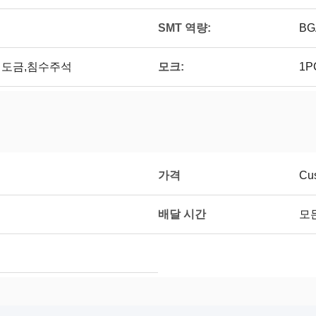
SMT 역량:
BG
모크:
,경질도금,침수주석
1P
가격
Cus
배달 시간
모든