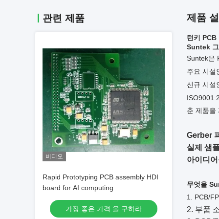
제품 
관련 제품
턴키 PCB 
Suntek 
Suntek
주요 시설인 
신규 시설인 
ISO9001:
춘 제품을
Gerbe
실제 샘플
비디오
아이디어를
Rapid Prototyping PCB assembly HDI
무엇을
Su
board for AI computing
1. PCB/
가장 좋은 가격 을 구하라
2. 부품