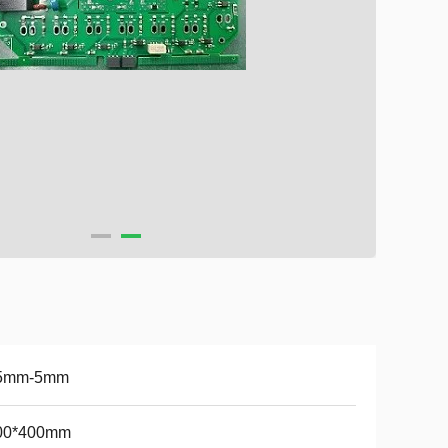
5mm-5mm
00*400mm