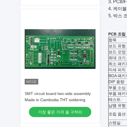
3. PCB/
4. 케이
5. 박스 
PCB 조립
항목
보드 유형:
보드 모양:
최대 크기:
최소 패키
미세 피치 
BGA 패키
DIP 용량:
비디오
부품 소싱:
SMT circuit board two-side assembly
부품 패키
테스트:
Made in Cambodia THT soldering
납땜 유형:
가장 좋은 가격 을 구하라
조립 옵션:
스텐실: