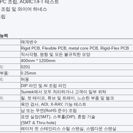
FPC 조립, AOI/ICT/FT 테스트
블 조립 및 와이어 하네스
조립
 능력
매개변수
Rigid PCB, Flexible PCB, metal core PCB, Rigid-Flex PCB
직사각형, 원형 및 모든 불규칙한 모양
400mm * 1200mm
지:
0201
부품:
0.25mm
지:
허용
DIP 라인 및 AI 조립 라인
Suntek에서 모두 처리하거나 고객이 일부 위탁
지:
릴, 컷 테이프, 튜브 및 트레이, 느슨한 부품 및 벌크
육안 검사, AOI, X-RAY, 기능 테스트
납 또는 무연(RoHS 준수) 조립
표면 실장(SMT), 스루홀(DIP), 혼합 기술
(SMT & Thru-hole)
레이저 컷 스테인리스 스틸 스텐실, 스텝다운 스텐실