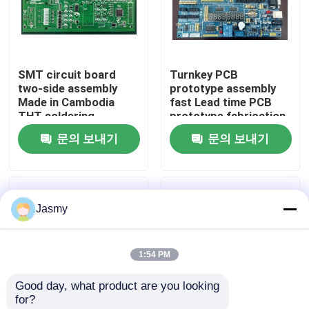
공장 투어
SMT circuit board
Turnkey PCB
품질 관리
two-side assembly
prototype assembly
Made in Cambodia
fast Lead time PCB
THT soldering
prototype fabrication
연락처
문의 보내기
문의 보내기
뉴스
Jasmy
모든 케이스
1:54 PM
견적 요청
Good day, what product are you looking 
for?
ems 피크바