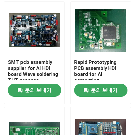
SMT pcb assembly
Rapid Prototyping
supplier for AI HDI
PCB assembly HDI
board Wave soldering
board for AI
THT process
computing
문의 보내기
문의 보내기
홈
제품 소개
회사 소개