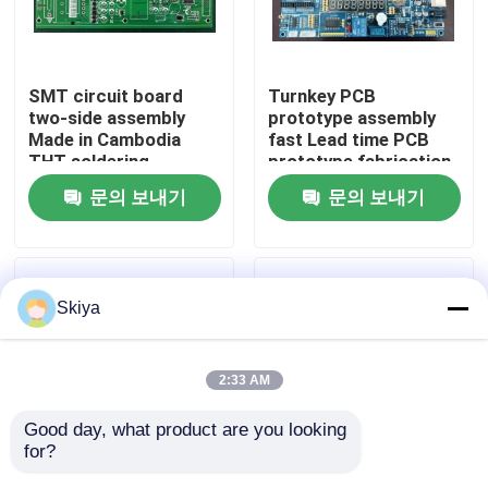
공장 투어
SMT circuit board
Turnkey PCB
two-side assembly
prototype assembly
품질 관리
Made in Cambodia
fast Lead time PCB
THT soldering
prototype fabrication
문의 보내기
문의 보내기
연락처
뉴스
Skiya
모든 케이스
2:33 AM
견적 요청
Good day, what product are you looking 
for?
ems 피크바
회로판 제조 회사 PCB
주문 PCB 제조자 불규