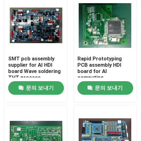
SMT pcb assembly
Rapid Prototyping
supplier for AI HDI
PCB assembly HDI
board Wave soldering
board for AI
THT process
computing
문의 보내기
문의 보내기
홈
제품 소개
회사 소개