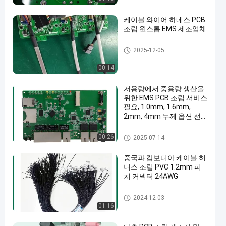
케이블 와이어 하네스 PCB
조립 원스톱 EMS 제조업체
단기거래 인쇄 회로 판 어셈블
2025-12-05
리
00:14
저용량에서 중용량 생산을
위한 EMS PCB 조립 서비스
필요, 1.0mm, 1.6mm,
2mm, 4mm 두께 옵션 선
택 가능
ems 피크바
00:26
2025-07-14
중국과 캄보디아 케이블 허
니스 조립 PVC 1.2mm 피
치 커넥터 24AWG
배선 장비
2024-12-03
01:16