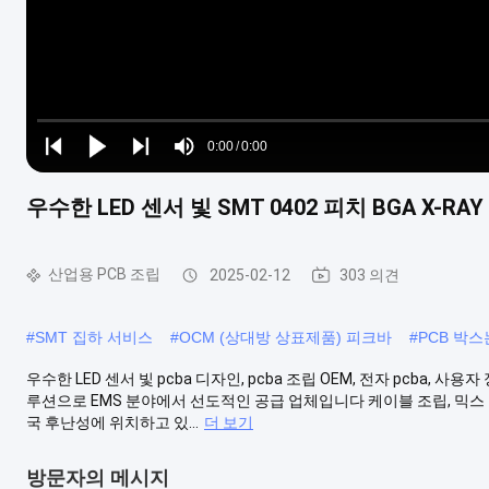
Loaded
:
0%
0:00
/
0:00
Play
Play
Play
Mute
Current
Duration
next
next
우수한 LED 센서 빛 SMT 0402 피치 BGA X-RAY
Time
산업용 PCB 조립
2025-02-12
303 의견
#
SMT 집하 서비스
#
OCM (상대방 상표제품) 피크바
#
PCB 박
우수한 LED 센서 빛 pcba 디자인, pcba 조립 OEM, 전자 pcba, 사용자
루션으로 EMS 분야에서 선도적인 공급 업체입니다 케이블 조립, 믹스 기술 조립 
국 후난성에 위치하고 있...
더 보기
방문자의 메시지