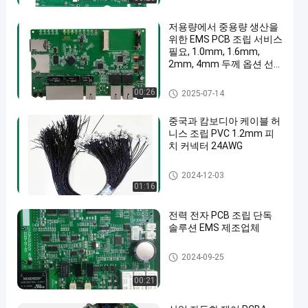
저용량에서 중용량 생산을
위한 EMS PCB 조립 서비스
필요, 1.0mm, 1.6mm,
2mm, 4mm 두께 옵션 선
택 가능
ems 피크바
00:26
2025-07-14
en
중국과 캄보디아 케이블 허
니스 조립 PVC 1.2mm 피
치 커넥터 24AWG
배선 장비
2024-12-03
01:16
전력 전자 PCB 조립 단독
솔루션 EMS 제조업체
산업용 PCB 조립
2024-09-25
00:21