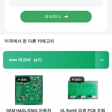
의학 인쇄 회로 판 어셈블리
유연한 PCB 집회
미국에서 온 다른 카테고리
SMT 인쇄 회로 판 어셈블리
PCB 제작
ems 피크바
(47)
금속 PCB
케이블 조립
배선 장비
OEM HASL/ENIG 자동차
UL RoHS 의료 PCB 조립